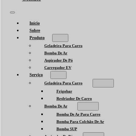
Início
Sobre
Produto
Geladeira Para Carro
Bomba De Ar
Aspirador De Pó
Carregador EV
Serviço
Geladeira Para Carro
Frigobar
Resfriador De Carro
Bomba De Ar
Bomba De Ar Para Carro
Bomba Para Colchão De Ar
Bomba SUP