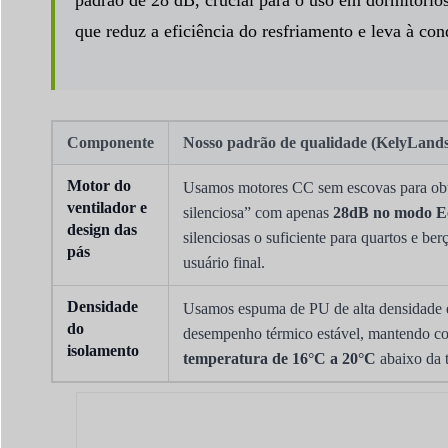
padrão de 28 dB, crucial para o uso em dormitório
que reduz a eficiência do resfriamento e leva à co
Componente
Nosso padrão de qualidade (KelyLands
Motor do
Usamos motores CC sem escovas para obt
ventilador e
silenciosa” com apenas
28dB no modo E
design das
silenciosas o suficiente para quartos e be
pás
usuário final.
Densidade
Usamos espuma de PU de alta densidade 
do
desempenho térmico estável, mantendo c
isolamento
temperatura de 16°C a 20°C
abaixo da 