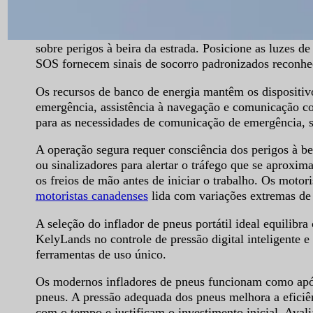
multifuncionais modernos atendem a vários cenários d
A iluminação de emergência atende a várias funções de
sobre perigos à beira da estrada. Posicione as luzes 
SOS fornecem sinais de socorro padronizados reconhec
Os recursos de banco de energia mantêm os dispositi
emergência, assistência à navegação e comunicação com
para as necessidades de comunicação de emergência, se
A operação segura requer consciência dos perigos à be
ou sinalizadores para alertar o tráfego que se aproxi
os freios de mão antes de iniciar o trabalho. Os mot
motoristas canadenses
lida com variações extremas de 
A seleção do inflador de pneus portátil ideal equili
KelyLands no controle de pressão digital inteligente 
ferramentas de uso único.
Os modernos infladores de pneus funcionam como apól
pneus. A pressão adequada dos pneus melhora a eficiê
com o tempo e justificam o investimento inicial. Aval