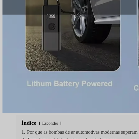
Tempo de leitura:
10 min
|
Contagem de palavras:
Escolher a melhor bomba de ar para carro em 2025 
pressão, fornecem energia de emergência e lidam c
com precisão de nível profissional, apresentando
transforma em ferramentas abrangentes de seguran
Índice
Esconder
1.
Por que as bombas de ar automotivas modernas superam 