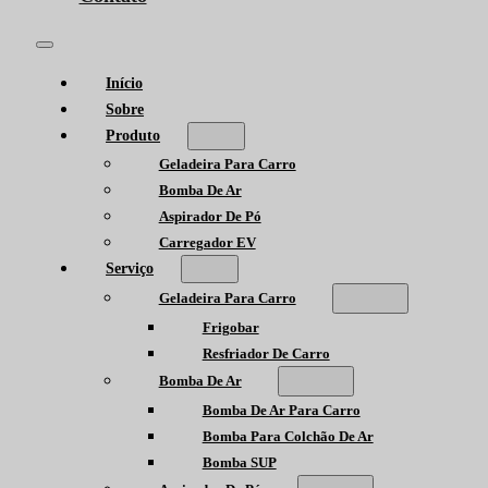
Início
Sobre
Produto
Geladeira Para Carro
Bomba De Ar
Aspirador De Pó
Carregador EV
Serviço
Geladeira Para Carro
Frigobar
Resfriador De Carro
Bomba De Ar
Bomba De Ar Para Carro
Bomba Para Colchão De Ar
Bomba SUP