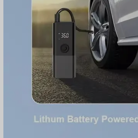
Análise de orçamento versus valor
Recursos premium, como controle de pressão intelige
justificam as diferenças de preço com base em seus c
que não precisam de recursos inteligentes.
A qualidade da construção e a cobertura da garantia i
estabelecida e atendimento ao cliente ágil, pois o s
melhores infladores de pneus portáteis da Amazon pa
Segurança e preparação para eme
Um inflador de pneus portátil de qualidade forma
pneus e energia auxiliar para dispositivos de comu
A preparação para emergências vai além da inflação b