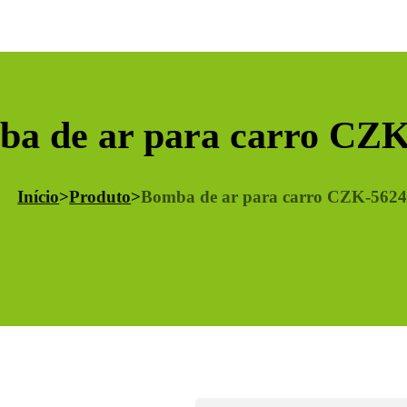
a de ar para carro CZ
Início
>
Produto
>
Bomba de ar para carro CZK-562