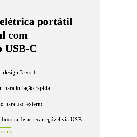
létrica portátil
al com
o USB-C
r - design 3 em 1
 para inflação rápida
o para uso externo
 bomba de ar recarregável via USB
 mais