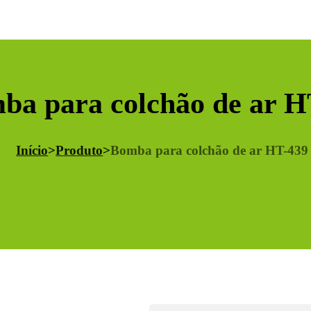
ba para colchão de ar H
Início
>
Produto
>
Bomba para colchão de ar HT-439