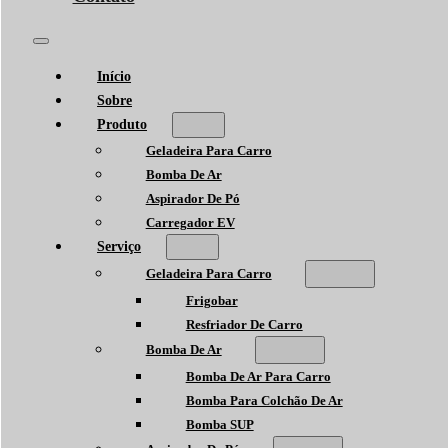
Início
Sobre
Produto
Geladeira Para Carro
Bomba De Ar
Aspirador De Pó
Carregador EV
Serviço
Geladeira Para Carro
Frigobar
Resfriador De Carro
Bomba De Ar
Bomba De Ar Para Carro
Bomba Para Colchão De Ar
Bomba SUP