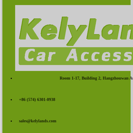
Room 1-17, Building 2, Hangzhouwan Au
+86 (574) 6301-0938
sales@kelylands.com