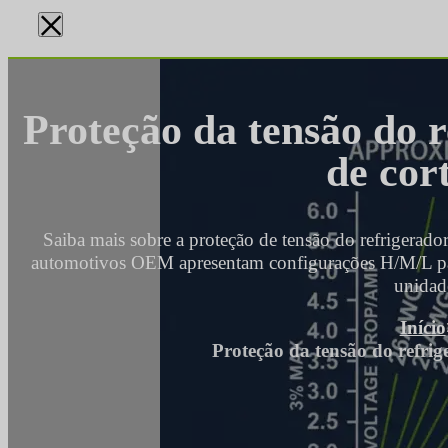
×
Proteção da tensão do r
de cor
Saiba mais sobre a proteção de tensão do refrigerado
automotivos OEM apresentam configurações H/M/L par
unidad
Início
Proteção da tensão do refrige