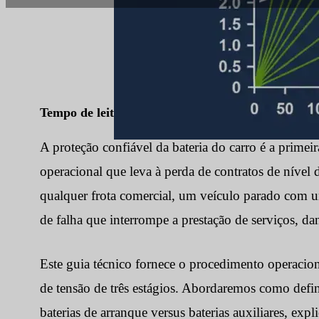
Tempo de leitura:
8 min
|
Contagem de palavras:
A proteção confiável da bateria do carro é a primei
operacional que leva à perda de contratos de nível 
qualquer frota comercial, um veículo parado com um
de falha que interrompe a prestação de serviços, da
Este guia técnico fornece o procedimento operacion
de tensão de três estágios. Abordaremos como defin
baterias de arranque versus baterias auxiliares, exp