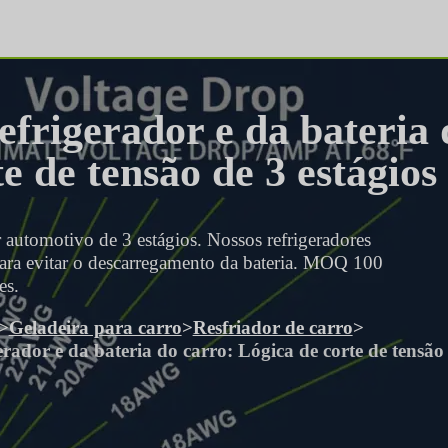
efrigerador e da bateria
te de tensão de 3 estágios
r automotivo de 3 estágios. Nossos refrigeradores
a evitar o descarregamento da bateria. MOQ 100
es.
>
Geladeira para carro
>
Resfriador de carro
>
rador e da bateria do carro: Lógica de corte de tensão 