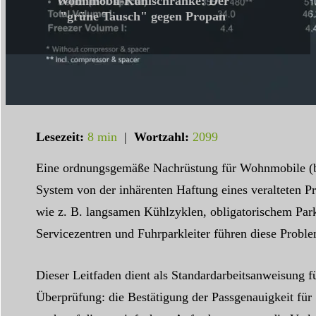
Wohnmobil-Kühlschränke: Der
"grüne Tausch" gegen Propan
Lesezeit:
8 min
|
Wortzahl:
2099
Eine ordnungsgemäße Nachrüstung für Wohnmobile (bes
System von der inhärenten Haftung eines veralteten P
wie z. B. langsamen Kühlzyklen, obligatorischem Par
Servicezentren und Fuhrparkleiter führen diese Probl
Dieser Leitfaden dient als Standardarbeitsanweisung 
Überprüfung: die Bestätigung der Passgenauigkeit fü