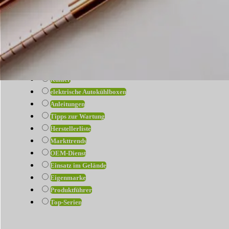
Alle anzeigen
Einkaufsführer
Auto-Kühlbox
Autokühlschrank
Fallstudie
Haltbarkeit des Kompressors
Kühler
elektrische Autokühlboxen
Anleitungen
Tipps zur Wartung
Herstellerliste
Markttrends
OEM-Dienst
Einsatz im Gelände
Eigenmarke
Produktführer
Top-Serien