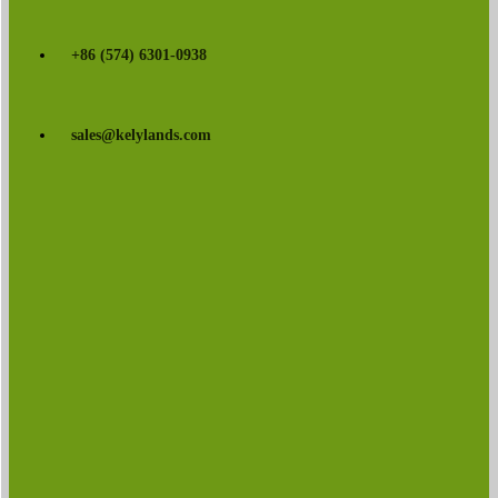
+86 (574) 6301-0938
sales@kelylands.com