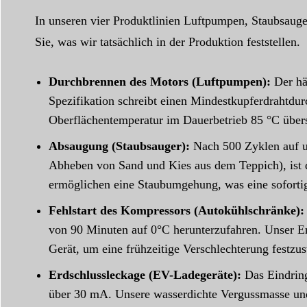
In unseren vier Produktlinien Luftpumpen, Staubsaug
Sie, was wir tatsächlich in der Produktion feststellen.
Durchbrennen des Motors (Luftpumpen):
Der häu
Spezifikation schreibt einen Mindestkupferdrahtdu
Oberflächentemperatur im Dauerbetrieb 85 °C übers
Absaugung (Staubsauger):
Nach 500 Zyklen auf un
Abheben von Sand und Kies aus dem Teppich), ist d
ermöglichen eine Staubumgehung, was eine sofortig
Fehlstart des Kompressors (Autokühlschränke):
von 90 Minuten auf 0°C herunterzufahren. Unser E
Gerät, um eine frühzeitige Verschlechterung festzus
Erdschlussleckage (EV-Ladegeräte):
Das Eindring
über 30 mA. Unsere wasserdichte Vergussmasse und 