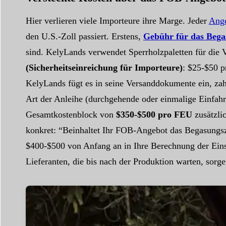
Hier verlieren viele Importeure ihre Marge. Jeder
Ang
den U.S.-Zoll passiert. Erstens,
Gebühr für das Begas
sind. KelyLands verwendet Sperrholzpaletten für die
(Sicherheitseinreichung für Importeure)
: $25-$50 p
KelyLands fügt es in seine Versanddokumente ein, zahl
Art der Anleihe (durchgehende oder einmalige Einfahr
Gesamtkostenblock von
$350-$500 pro FEU
zusätzli
konkret: “Beinhaltet Ihr FOB-Angebot das Begasungszer
$400-$500 von Anfang an in Ihre Berechnung der Einst
Lieferanten, die bis nach der Produktion warten, sorg