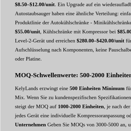
$8.50–$12.00/unit
. Ein Upgrade auf ein wiederauflad
Autostaubsauger haben eine ähnliche Verteilung: ein
Produktlinie der Autokühlschränke - Minikühlschränk
$55.00/unit
, Kühlschränke mit Kompressor bei
$85.0
Level-2-Gerät und erreichen
$280.00–$420.00/unit
für
Aufschlüsselung nach Komponenten, keine Pauschalbet
oder Platine.
MOQ-Schwellenwerte: 500-2000 Einheite
KelyLands erzwingt eine
500 Einheiten Minimum
fü
Mix. Wenn Sie zu kundenspezifischen Spezifikationen
steigt der MOQ auf
1000-2000 Einheiten
, je nach de
jedes Gerät eine individuelle Kompressoranpassung o
Unternehmen
Geben Sie MOQs von 3000-5000 an, um d