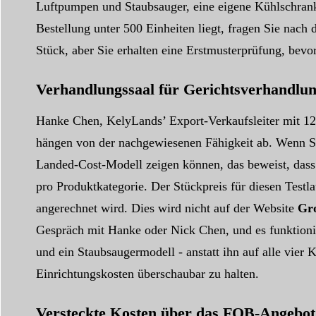
Luftpumpen und Staubsauger, eine eigene Kühlschrankl
Bestellung unter 500 Einheiten liegt, fragen Sie nac
Stück, aber Sie erhalten eine Erstmusterprüfung, bevor
Verhandlungssaal für Gerichtsverhandlu
Hanke Chen, KelyLands’ Export-Verkaufsleiter mit 12 
hängen von der nachgewiesenen Fähigkeit ab. Wenn Sie
Landed-Cost-Modell zeigen können, das beweist, da
pro Produktkategorie. Der Stückpreis für diesen Testla
angerechnet wird. Dies wird nicht auf der Website
Gro
Gespräch mit Hanke oder Nick Chen, und es funktioni
und ein Staubsaugermodell - anstatt ihn auf alle vie
Einrichtungskosten überschaubar zu halten.
Versteckte Kosten über das FOB-Angebot