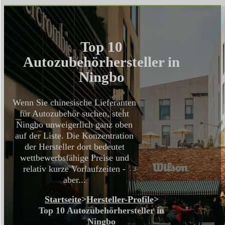
Top 10
Autozubehörhersteller in
Ningbo
Wenn Sie chinesische Lieferanten
für Autozubehör suchen, steht
Ningbo unweigerlich ganz oben
auf der Liste. Die Konzentration
der Hersteller dort bedeutet
wettbewerbsfähige Preise und
relativ kurze Vorlaufzeiten -
aber...
Startseite
>
Hersteller-Profile
>
Top 10 Autozubehörhersteller in
Ningbo