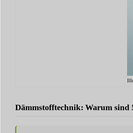
Il
Dämmstofftechnik: Warum sind 5