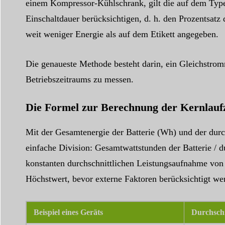
einem Kompressor-Kühlschrank, gilt die auf dem Type
Einschaltdauer berücksichtigen, d. h. den Prozentsatz 
weit weniger Energie als auf dem Etikett angegeben.
Die genaueste Methode besteht darin, ein Gleichstrom
Betriebszeitraums zu messen.
Die Formel zur Berechnung der Kernlaufz
Mit der Gesamtenergie der Batterie (Wh) und der durc
einfache Division: Gesamtwattstunden der Batterie / d
konstanten durchschnittlichen Leistungsaufnahme von 4
Höchstwert, bevor externe Faktoren berücksichtigt we
Beispiel eines Geräts
Durchschn