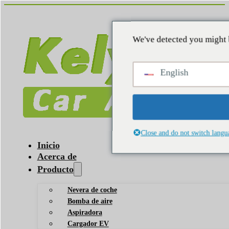
We've detected you might 
English
Close and do not switch langu
Inicio
Acerca de
Producto
Nevera de coche
Bomba de aire
Aspiradora
Cargador EV