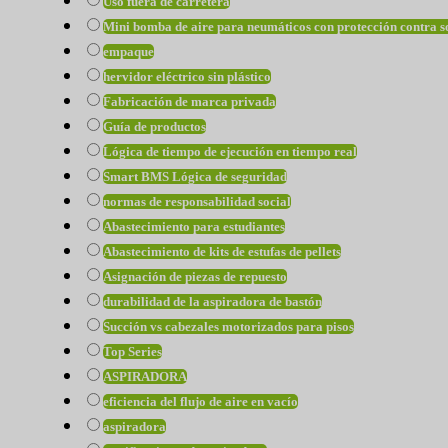
Uso fuera de carretera
Mini bomba de aire para neumáticos con protección contra 
empaque
hervidor eléctrico sin plástico
Fabricación de marca privada
Guía de productos
Lógica de tiempo de ejecución en tiempo real
Smart BMS Lógica de seguridad
normas de responsabilidad social
Abastecimiento para estudiantes
Abastecimiento de kits de estufas de pellets
Asignación de piezas de repuesto
durabilidad de la aspiradora de bastón
Succión vs cabezales motorizados para pisos
Top Series
ASPIRADORA
eficiencia del flujo de aire en vacío
aspiradora