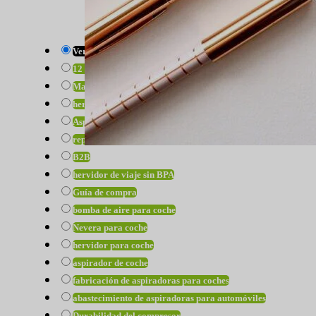
Ver todos
12 volt hot water heater
Mayorista de hervidores de 12v
hervidor de agua de 12v
Aspiradoras estéticas de chimenea
reparación de bomba de aire
B2B
hervidor de viaje sin BPA
Guía de compra
bomba de aire para coche
Nevera para coche
hervidor para coche
aspirador de coche
fabricación de aspiradoras para coches
abastecimiento de aspiradoras para automóviles
Durabilidad del compresor