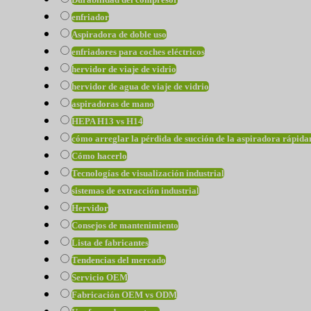
enfriador
Aspiradora de doble uso
enfriadores para coches eléctricos
hervidor de viaje de vidrio
hervidor de agua de viaje de vidrio
aspiradoras de mano
HEPA H13 vs H14
cómo arreglar la pérdida de succión de la aspiradora rápid
Cómo hacerlo
Tecnologías de visualización industrial
sistemas de extracción industrial
Hervidor
Consejos de mantenimiento
Lista de fabricantes
Tendencias del mercado
Servicio OEM
Fabricación OEM vs ODM