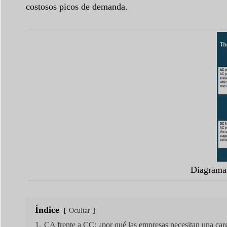
costosos picos de demanda.
Diagrama 
Índice
Ocultar
1.
CA frente a CC: ¿por qué las empresas necesitan una ca