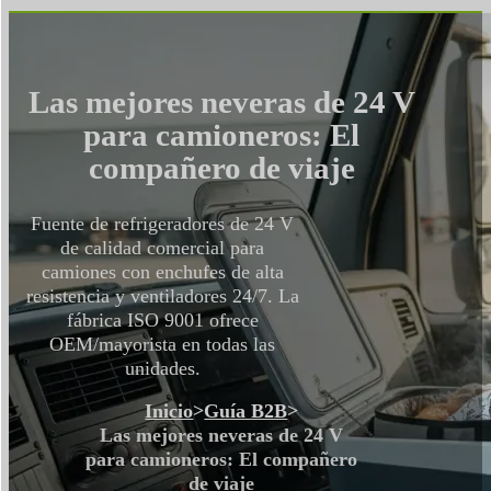
Las mejores neveras de 24 V
para camioneros: El
compañero de viaje
Fuente de refrigeradores de 24 V
de calidad comercial para
camiones con enchufes de alta
resistencia y ventiladores 24/7. La
fábrica ISO 9001 ofrece
OEM/mayorista en todas las
unidades.
Inicio
>
Guía B2B
>
Las mejores neveras de 24 V
para camioneros: El compañero
de viaje