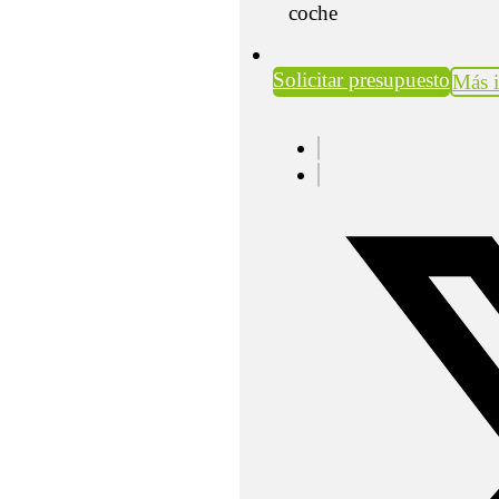
coche
Solicitar presupuesto
Más 