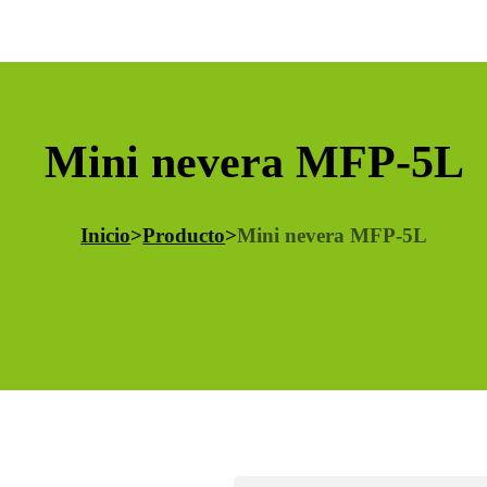
Mini nevera MFP-5L
Inicio
>
Producto
>
Mini nevera MFP-5L