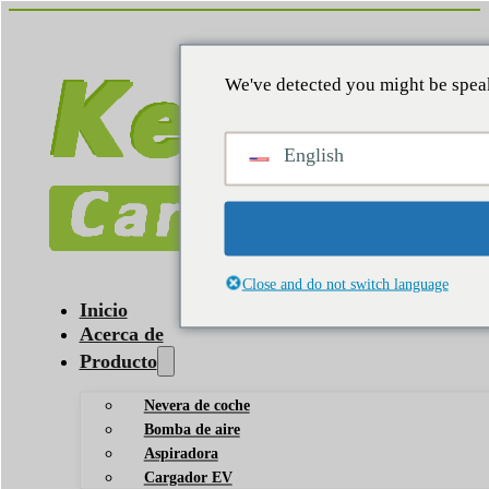
We've detected you might be speak
English
Close and do not switch language
Inicio
Acerca de
Producto
Nevera de coche
Bomba de aire
Aspiradora
Cargador EV