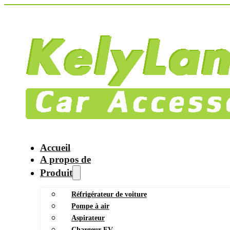
Accueil
A propos de
Produit
Réfrigérateur de voiture
Pompe à air
Aspirateur
Chargeur EV