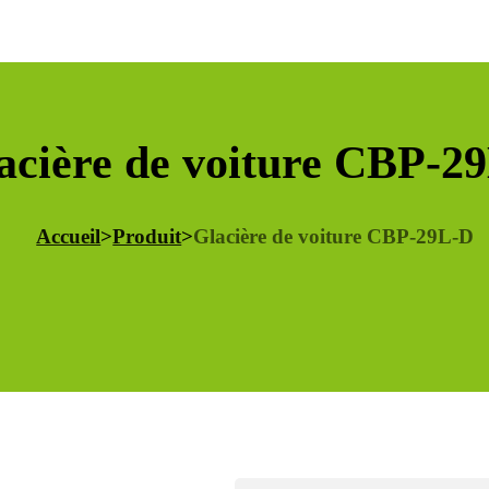
acière de voiture CBP-2
Accueil
>
Produit
>
Glacière de voiture CBP-29L-D