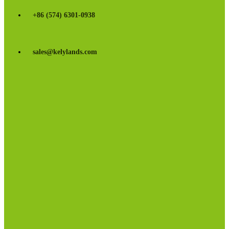
+86 (574) 6301-0938
sales@kelylands.com