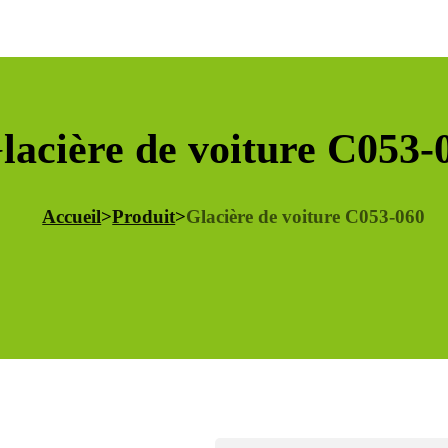
lacière de voiture C053-
Accueil
>
Produit
>
Glacière de voiture C053-060