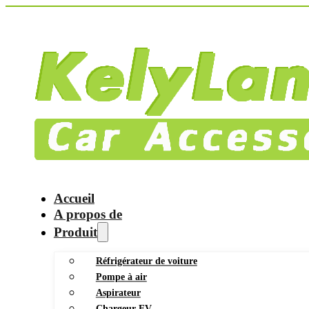
Accueil
A propos de
Produit
Réfrigérateur de voiture
Pompe à air
Aspirateur
Chargeur EV