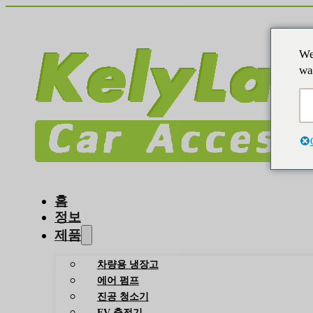
We
wa
홈
정보
제품
차량용 냉장고
에어 펌프
진공 청소기
EV 충전기