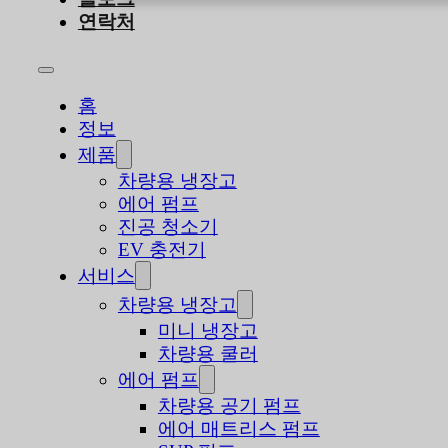
연락처
홈
정보
제품
차량용 냉장고
에어 펌프
진공 청소기
EV 충전기
서비스
차량용 냉장고
미니 냉장고
차량용 쿨러
에어 펌프
차량용 공기 펌프
에어 매트리스 펌프