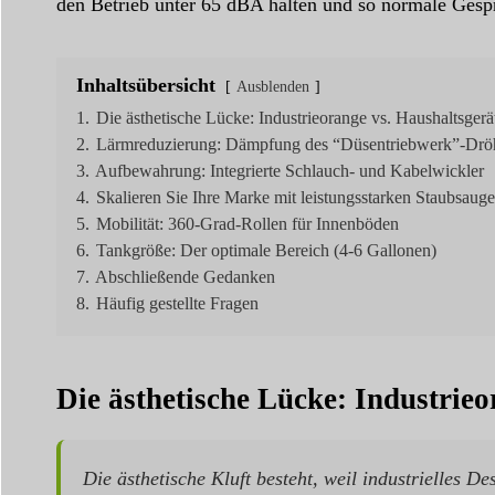
den Betrieb unter 65 dBA halten und so normale Gesp
Inhaltsübersicht
Ausblenden
1.
Die ästhetische Lücke: Industrieorange vs. Haushaltsger
2.
Lärmreduzierung: Dämpfung des “Düsentriebwerk”-Drö
3.
Aufbewahrung: Integrierte Schlauch- und Kabelwickler
4.
Skalieren Sie Ihre Marke mit leistungsstarken Staubsau
5.
Mobilität: 360-Grad-Rollen für Innenböden
6.
Tankgröße: Der optimale Bereich (4-6 Gallonen)
7.
Abschließende Gedanken
8.
Häufig gestellte Fragen
Die ästhetische Lücke: Industrie
Die ästhetische Kluft besteht, weil industrielles