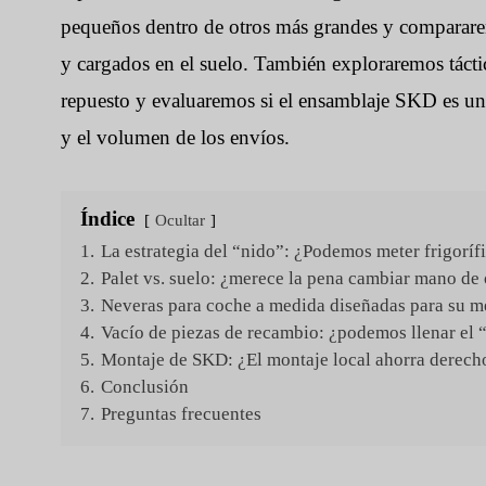
pequeños dentro de otros más grandes y compararemo
y cargados en el suelo. También exploraremos tácti
repuesto y evaluaremos si el ensamblaje SKD es una
y el volumen de los envíos.
Índice
Ocultar
1.
La estrategia del “nido”: ¿Podemos meter frigoríf
2.
Palet vs. suelo: ¿merece la pena cambiar mano de
3.
Neveras para coche a medida diseñadas para su 
4.
Vacío de piezas de recambio: ¿podemos llenar el “
5.
Montaje de SKD: ¿El montaje local ahorra derech
6.
Conclusión
7.
Preguntas frecuentes